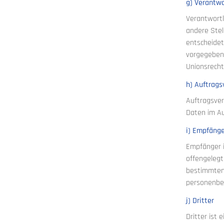
g) Verantwo
Verantwortli
andere Stel
entscheidet
vorgegeben,
Unionsrecht
h) Auftrags
Auftragsver
Daten im Au
i) Empfäng
Empfänger i
offengelegt
bestimmten
personenbez
j) Dritter
Dritter ist