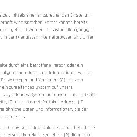
rzeit mittels einer entsprechenden Einstellung
erhaft widersprechen. Ferner können bereits
mme gelöscht werden. Dies ist in allen gängigen
es in dem genutzten Internetbrowser, sind unter
eite durch eine betroffene Person oder ein
se allgemeinen Daten und Informationen werden
n Browsertypen und Versionen, (2) das vom
r ein zugreifendes System auf unsere
in zugreifendes System auf unserer Internetseite
te, (6) eine Internet-Protokoll-Adresse (IP-
ige ähnliche Daten und Informationen, die der
steme dienen.
anik GmbH keine Rückschlüsse auf die betroffene
ernetseite korrekt auszuliefern, (2) die Inhalte