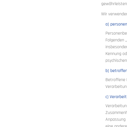
gewährleisten
Wir verwenden
a) persone
Personenbezo
Folgenden „b
insbesonder
Kennung ode
psychischen,
b) betroffe
Betroffene 
Verarbeitun
c) Verarbei
Verarbeitun
Zusammenhan
Anpassung o
eine andere