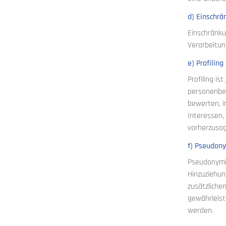
d) Einschrä
Einschränku
Verarbeitun
e) Profiling
Profiling i
personenbez
bewerten, i
Interessen,
vorherzusa
f) Pseudon
Pseudonymis
Hinzuziehun
zusätzliche
gewährleist
werden.