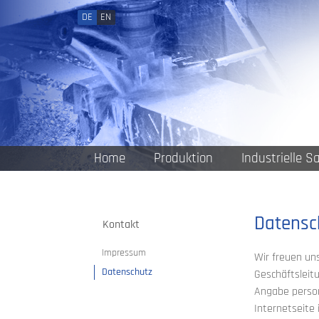
DE
EN
Navigation
Home
Produktion
Industrielle S
überspringen
Datensc
Navigation
Kontakt
überspringen
Impressum
Wir freuen un
Datenschutz
Geschäftsleit
Angabe person
Internetseite