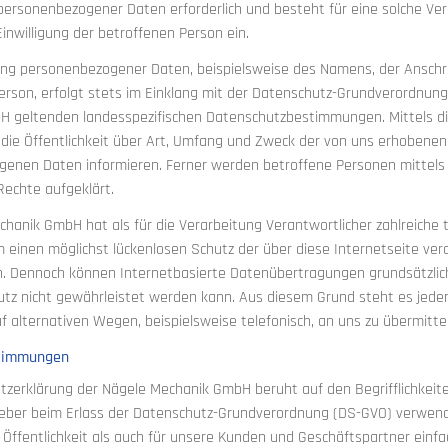
personenbezogener Daten erforderlich und besteht für eine solche Vera
Einwilligung der betroffenen Person ein.
ung personenbezogener Daten, beispielsweise des Namens, der Anschri
erson, erfolgt stets im Einklang mit der Datenschutz-Grundverordnung
 geltenden landesspezifischen Datenschutzbestimmungen. Mittels d
ie Öffentlichkeit über Art, Umfang und Zweck der von uns erhobenen
enen Daten informieren. Ferner werden betroffene Personen mittels 
echte aufgeklärt.
chanik GmbH hat als für die Verarbeitung Verantwortlicher zahlreich
 einen möglichst lückenlosen Schutz der über diese Internetseite v
en. Dennoch können Internetbasierte Datenübertragungen grundsätzlich
utz nicht gewährleistet werden kann. Aus diesem Grund steht es jede
 alternativen Wegen, beispielsweise telefonisch, an uns zu übermitte
stimmungen
tzerklärung der Nägele Mechanik GmbH beruht auf den Begrifflichkeiten
ber beim Erlass der Datenschutz-Grundverordnung (DS-GVO) verwende
 Öffentlichkeit als auch für unsere Kunden und Geschäftspartner einfa