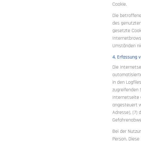
Cookie.
Die betroffen
des genutzten
gesetzte Cook
Internetbrows
Umständen nic
4. Erfassung 
Die Internets
automatisiert
in den Logfil
zugreifenden 
Internetseite
angesteuert we
Adresse), (7)
Gefahrenabweh
Bei der Nutzu
Person. Diese 