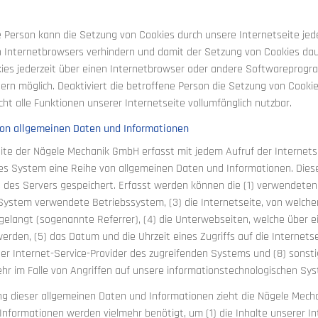
e Person kann die Setzung von Cookies durch unsere Internetseite jede
 Internetbrowsers verhindern und damit der Setzung von Cookies dau
ies jederzeit über einen Internetbrowser oder andere Softwareprogra
ern möglich. Deaktiviert die betroffene Person die Setzung von Cooki
ht alle Funktionen unserer Internetseite vollumfänglich nutzbar.
von allgemeinen Daten und Informationen
eite der Nägele Mechanik GmbH erfasst mit jedem Aufruf der Internets
es System eine Reihe von allgemeinen Daten und Informationen. Die
es des Servers gespeichert. Erfasst werden können die (1) verwendete
System verwendete Betriebssystem, (3) die Internetseite, von welche
 gelangt (sogenannte Referrer), (4) die Unterwebseiten, welche über e
rden, (5) das Datum und die Uhrzeit eines Zugriffs auf die Internetsei
 der Internet-Service-Provider des zugreifenden Systems und (8) sonst
r im Falle von Angriffen auf unsere informationstechnologischen Sy
ng dieser allgemeinen Daten und Informationen zieht die Nägele Mech
Informationen werden vielmehr benötigt, um (1) die Inhalte unserer Int