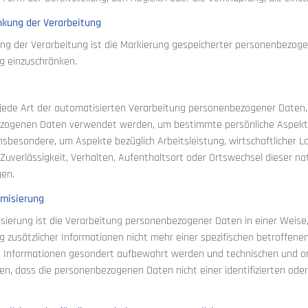
nkung der Verarbeitung
ng der Verarbeitung ist die Markierung gespeicherter personenbezogen
g einzuschränken.
st jede Art der automatisierten Verarbeitung personenbezogener Daten,
ogenen Daten verwendet werden, um bestimmte persönliche Aspekte, d
nsbesondere, um Aspekte bezüglich Arbeitsleistung, wirtschaftlicher La
 Zuverlässigkeit, Verhalten, Aufenthaltsort oder Ortswechsel dieser na
gen.
ymisierung
ierung ist die Verarbeitung personenbezogener Daten in einer Weis
g zusätzlicher Informationen nicht mehr einer spezifischen betroffen
n Informationen gesondert aufbewahrt werden und technischen und o
en, dass die personenbezogenen Daten nicht einer identifizierten oder