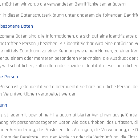
, möchten wir vorab die verwendeten Begrifflichkeiten erläutern.
 in dieser Datenschutzerklärung unter anderem die folgenden Begriff
nbezogene Daten
gene Daten sind alle Informationen, die sich auf eine identifizierte od
etroffene Person“) beziehen. Als identifizierbar wird eine natürliche P
e mittels Zuordnung zu einer Kennung wie einem Namen, zu einer Ken
r zu einem oder mehreren besonderen Merkmalen, die Ausdruck der ph
 wirtschaftlichen, kulturellen oder sozialen Identität dieser natürliche
ne Person
Person ist jede identifizierte oder identifizierbare natürliche Person
g Verantwortlichen verarbeitet werden.
tung
g ist jeder mit oder ohne Hilfe automatisierter Verfahren ausgeführt
g mit personenbezogenen Daten wie das Erheben, das Erfassen, die 
der Veränderung, das Auslesen, das Abfragen, die Verwendung, die O
 Form der Bereitstellung, den Abgleich oder die Verknüpfung, die Eins