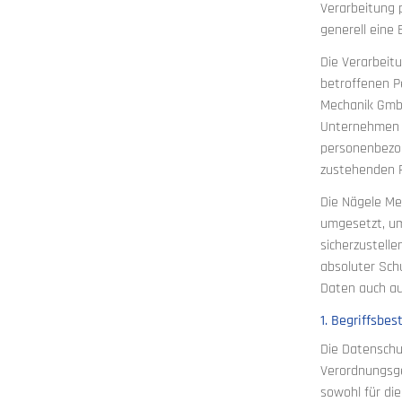
Verarbeitung 
generell eine 
Die Verarbeit
betroffenen P
Mechanik GmbH
Unternehmen d
personenbezog
zustehenden R
Die Nägele Me
umgesetzt, um
sicherzustell
absoluter Sch
Daten auch auf
1. Begriffsbe
Die Datenschu
Verordnungsge
sowohl für die