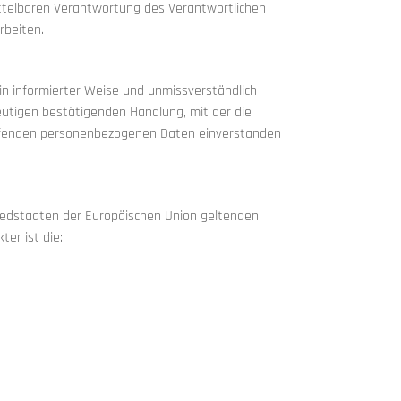
ittelbaren Verantwortung des Verantwortlichen
rbeiten.
l in informierter Weise und unmissverständlich
utigen bestätigenden Handlung, mit der die
reffenden personenbezogenen Daten einverstanden
liedstaaten der Europäischen Union geltenden
er ist die: