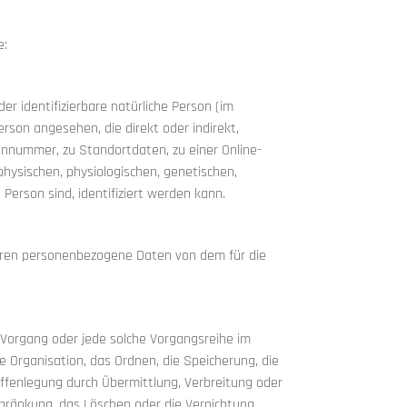
e:
er identifizierbare natürliche Person (im
erson angesehen, die direkt oder indirekt,
nnummer, zu Standortdaten, zu einer Online-
ysischen, physiologischen, genetischen,
n Person sind, identifiziert werden kann.
, deren personenbezogene Daten von dem für die
e Vorgang oder jede solche Vorgangsreihe im
Organisation, das Ordnen, die Speicherung, die
ffenlegung durch Übermittlung, Verbreitung oder
chränkung, das Löschen oder die Vernichtung.