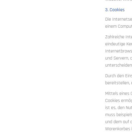
3. Cookies
Die Internets
einem Comput
Zahlreiche In
eindeutige Ke
Internetbrows
und Servern, 
unterscheiden
Durch den Ein
bereitstellen,
Mittels eines
Cookies ermög
ist es, den Nu
muss beispiel
und dem auf d
Warenkorbes im