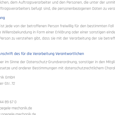
ichen, dem Auftragsverarbeiter und den Personen, die unter der unm
ftragsverarbeiters befugt sind, die personenbezogenen Daten zu vera
ung
g ist jede von der betroffenen Person freiwillig für den bestimmten Fal
Willensbekundung in Form einer Erklärung oder einer sonstigen einde
Person zu verstehen gibt, dass sie mit der Verarbeitung der sie bet
nschrift des für die Verarbeitung Verantwortlichen
her im Sinne der Datenschutz-Grundverordnung, sonstiger in den Mitg
setze und anderer Bestimmungen mit datenschutzrechtlichem Charakt
nik GmbH
er-Str. 72
144 89 67 0
naegele-mechanik.de
.naegele-mechanik.de