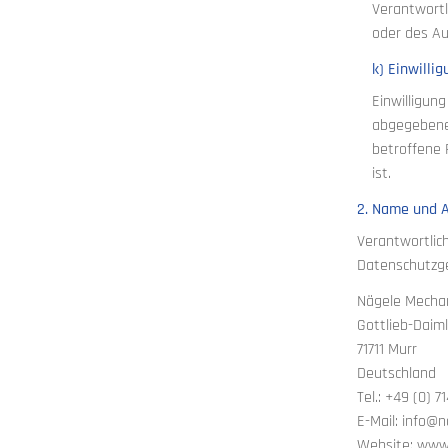
Verantwortl
oder des Au
k) Einwillig
Einwilligun
abgegebene 
betroffene 
ist.
2. Name und A
Verantwortlic
Datenschutzge
Nägele Mecha
Gottlieb-Daiml
71711 Murr
Deutschland
Tel.: +49 (0) 7
E-Mail: info@
Website: www